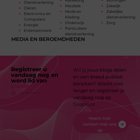
Marketing
Woningen
Dienstverlening
Meubels
Zakelijk
Dieren
Mode en
Zakelijke
Electronica en
Kleding
dienstverlening
Computers
Onderwijs
Zorg
Energie
Particuliere
Entertainment
dienstverlening
MEDIA EN BEROEMDHEDEN
Registreer u
Wil jij jouw blogs delen
vandaag nog en
en een breed publiek
word lid van
ons
bereiken? Wacht niet
platform
langer en registreer je
vandaag nog op
Gropro.nl
Neem hier
contact met ons
op