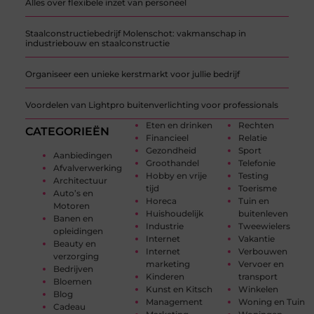
Alles over flexibele inzet van personeel
Staalconstructiebedrijf Molenschot: vakmanschap in
industriebouw en staalconstructie
Organiseer een unieke kerstmarkt voor jullie bedrijf
Voordelen van Lightpro buitenverlichting voor professionals
Eten en drinken
Rechten
CATEGORIEËN
Financieel
Relatie
Gezondheid
Sport
Aanbiedingen
Groothandel
Telefonie
Afvalverwerking
Hobby en vrije
Testing
Architectuur
tijd
Toerisme
Auto’s en
Horeca
Tuin en
Motoren
Huishoudelijk
buitenleven
Banen en
Industrie
Tweewielers
opleidingen
Internet
Vakantie
Beauty en
Internet
Verbouwen
verzorging
marketing
Vervoer en
Bedrijven
Kinderen
transport
Bloemen
Kunst en Kitsch
Winkelen
Blog
Management
Woning en Tuin
Cadeau