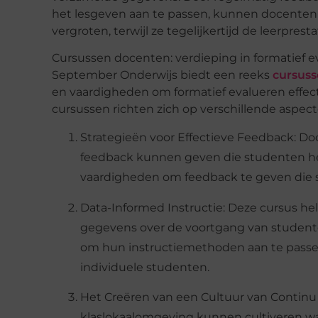
het lesgeven aan te passen, kunnen docenten
vergroten, terwijl ze tegelijkertijd de leerprest
Cursussen docenten: verdieping in formatief e
September Onderwijs biedt een reeks
cursuss
en vaardigheden om formatief evalueren effecti
cursussen richten zich op verschillende aspect
Strategieën voor Effectieve Feedback
: Do
feedback kunnen geven die studenten hel
vaardigheden om feedback te geven die sp
Data-
Informed
Instructie
: Deze cursus he
gegevens over de voortgang van studen
om hun instructiemethoden aan te passen
individuele studenten.
Het Creëren van een Cultuur van Continu
klaslokaalomgeving kunnen cultiveren wa