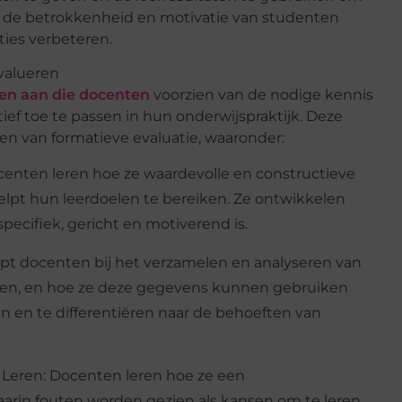
 de betrokkenheid en motivatie van studenten
aties verbeteren.
valueren
en aan die docenten
voorzien van de nodige kennis
ef toe te passen in hun onderwijspraktijk. Deze
en van formatieve evaluatie, waaronder:
centen leren hoe ze waardevolle en constructieve
pt hun leerdoelen te bereiken. Ze ontwikkelen
ecifiek, gericht en motiverend is.
lpt docenten bij het verzamelen en analyseren van
ten, en hoe ze deze gegevens kunnen gebruiken
 en te differentiëren naar de behoeften van
 Leren
: Docenten leren hoe ze een
arin fouten worden gezien als kansen om te leren