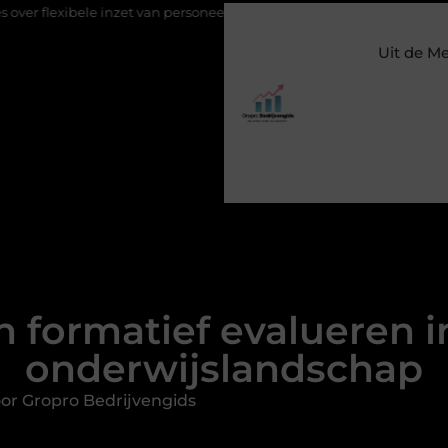
ele inzet van personeel
Staalconstructiebedrijf Molenschot: vakm
Uit de M
n formatief evalueren 
onderwijslandschap
or Gropro Bedrijvengids