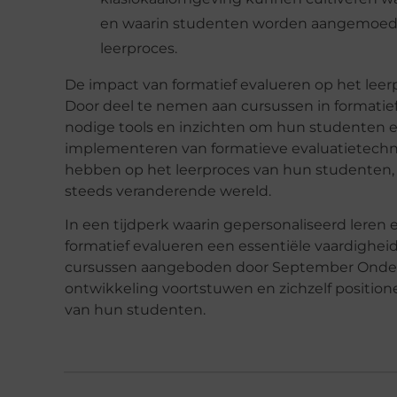
en waarin studenten worden aangemoedigd
leerproces.
De
i
mpact van
f
ormatief
e
valueren op het
l
eer
Door deel te nemen aan cursussen in formatie
nodige tools en inzichten om hun studenten ef
implementeren van formatieve evaluatietechn
hebben op het leerproces van hun studenten,
steeds veranderende wereld.
In een tijdperk waarin gepersonaliseerd leren e
formatief evalueren een essentiële vaardighei
cursussen aangeboden door September Onderw
ontwikkeling voortstuwen en zichzelf positione
van hun studenten.