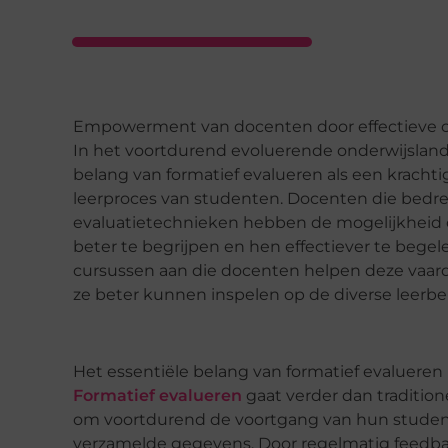
Empowerment van docenten door effectieve cu
In het voortdurend evoluerende onderwijsland
belang van formatief evalueren als een kracht
leerproces van studenten. Docenten die bedrev
evaluatietechnieken hebben de mogelijkheid 
beter te begrijpen en hen effectiever te bege
cursussen aan die docenten helpen deze vaard
ze beter kunnen inspelen op de diverse leerbe
Het essentiële belang van formatief evalueren
Formatief evalueren
gaat verder dan tradition
om voortdurend de voortgang van hun student
verzamelde gegevens. Door regelmatig feedba