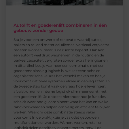
Autolift en goederenlift combineren in één
gebouw zonder gedoe
Sta je voor een ontwerp of renovatie waarbij auto’s,
pallets en rollend materieel allemaal verticaal verplaatst
moeten worden, maar is de ruimte beperkt. Dan kan
een autolift veel druk wegnemen in de routing en de
parkeercapaciteit vergroten zonder extra hellingbanen.
In dit artikel lees je wanneer een combinatie met een
goederenoplossing logisch is, welke technische en
organisatorische keuzes het verschil maken en hoe je
voorkomt dat twee systemen elkaar in de weg zitten. In
de tweede stap komt vaak de vraag hoe je leveringen,
afvalstromen en interne logistiek slim meeneemt met
een goederenlift. Je ontdekt hieronder hoe je functies
scheidt waar nodig, combineert waar het kan en welke
randvoorwaarden helpen om veilig en efficiënt te blijven
werken. Waarom deze combinatie steeds vaker
voorkomt In de praktijk zie je vaak dat gebouwen
multifunctioneler worden. Wonen, werken, retail en
logistiek delen dezelfde vierkante meters, terwijl de