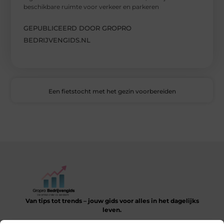
beschikbare ruimte voor verkeer en parkeren
GEPUBLICEERD DOOR GROPRO
BEDRIJVENGIDS.NL
Een fietstocht met het gezin voorbereiden
Van tips tot trends – jouw gids voor alles in het dagelijks
leven.