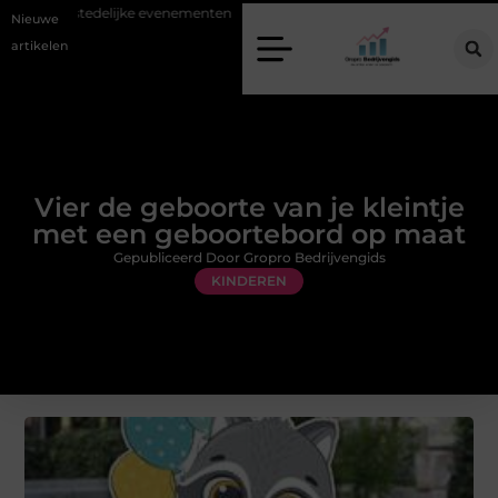
oofdstedelijke evenementen
Alles over flexibele inzet van personeel
Nieuwe
artikelen
Vier de geboorte van je kleintje
met een geboortebord op maat
Gepubliceerd Door Gropro Bedrijvengids
KINDEREN