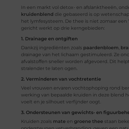
In een markt vol detox- en afslanktheeën, ond
kruidenblend
die gebaseerd is op wetenschapp
het lymfesysteem. De thee is niet zomaar een 
gericht werkt op drie kerngebieden:
1. Drainage en ontgiften
Dankzij ingrediënten zoals
paardenbloem
,
bra
drainage van het lichaam gestimuleerd. Ze ond
afvalstoffen sneller worden afgevoerd. Dit he
stralender te laten ogen.
2. Verminderen van vochtretentie
Veel vrouwen ervaren vochtophoping rond bene
werking van bepaalde kruiden in deze blend help
voelt en je silhouet verfijnder oogt.
3. Ondersteunen van gewichts- en figuurbeh
Kruiden zoals
mate
en
groene thee
staan beke
ondersteunen vetverbranding, geven een natuu