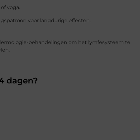
of yoga.
spatroon voor langdurige effecten.
ndermologie-behandelingen om het lymfesysteem te
elen.
14 dagen?