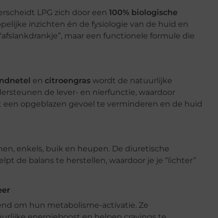
erscheidt LPG zich door een
100% biologische
elijke inzichten én de fysiologie van de huid en
“afslankdrankje”, maar een functionele formule die
ndnetel
en
citroengras
wordt de natuurlijke
ersteunen de lever- en nierfunctie, waardoor
lpt een opgeblazen gevoel te verminderen en de huid
n, enkels, buik en heupen. De diuretische
t de balans te herstellen, waardoor je je “lichter”
eer
nd om hun metabolisme-activatie. Ze
rlijke energieboost en helpen cravings te