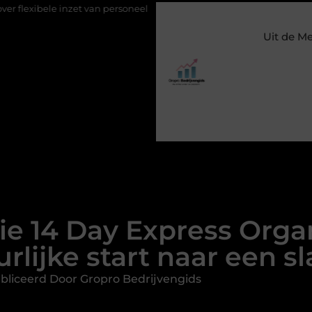
e inzet van personeel
Staalconstructiebedrijf Molenschot: vakma
Uit de M
e 14 Day Express Organ
lijke start naar een sl
bliceerd Door Gropro Bedrijvengids