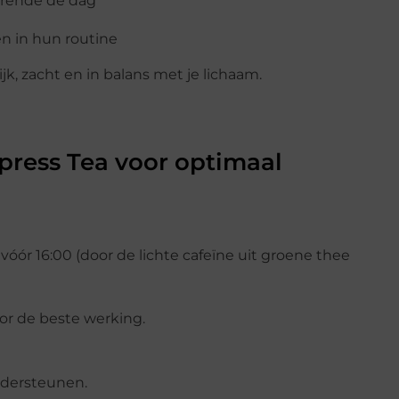
rende de dag
en in hun routine
k, zacht en in balans met je lichaam.
press Tea voor optimaal
r vóór 16:00 (door de lichte cafeïne uit groene thee
or de beste werking.
ndersteunen.