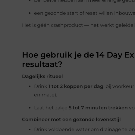
behoefte hebben aan meer energie gedu
een gezonde start of reset willen inbouw
Het is géén crashproduct — het werkt geleidelij
Hoe gebruik je de 14 Day Ex
resultaat?
Dagelijks ritueel
Drink
1 tot 2 koppen per dag
, bij voorkeu
en mate).
Laat het zakje
5 tot 7 minuten trekken
vo
Combineer met een gezonde levensstijl
Drink voldoende water om drainage te o