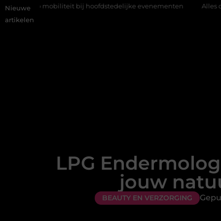
 mobiliteit bij hoofdstedelijke evenementen
Alles over flexibel
Nieuwe
artikelen
LPG Endermologi
jouw natuur
Gepu
BEAUTY EN VERZORGING