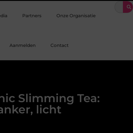
nschap in industriebouw en staalconstructie
Organiseer een unie
edia
Partners
Onze Organisatie
Aanmelden
Contact
ic Slimming Tea:
anker, licht