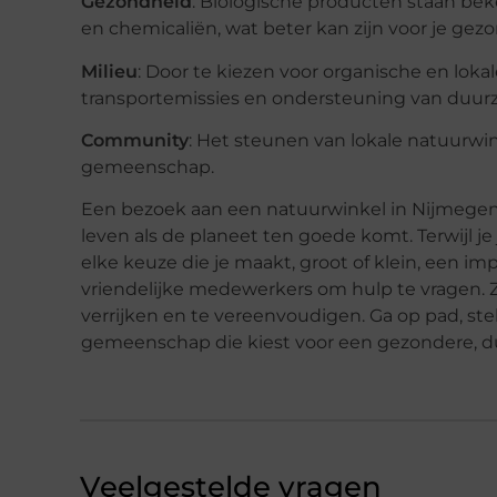
Gezondheid
: Biologische producten staan be
en chemicaliën, wat beter kan zijn voor je gez
Milieu
: Door te kiezen voor organische en loka
transportemissies en ondersteuning van du
Community
: Het steunen van lokale natuurwin
gemeenschap.
Een bezoek aan een natuurwinkel in Nijmege
leven als de planeet ten goede komt. Terwijl 
elke keuze die je maakt, groot of klein, een impa
vriendelijke medewerkers om hulp te vragen. Z
verrijken en te vereenvoudigen. Ga op pad, st
gemeenschap die kiest voor een gezondere, d
Veelgestelde vragen