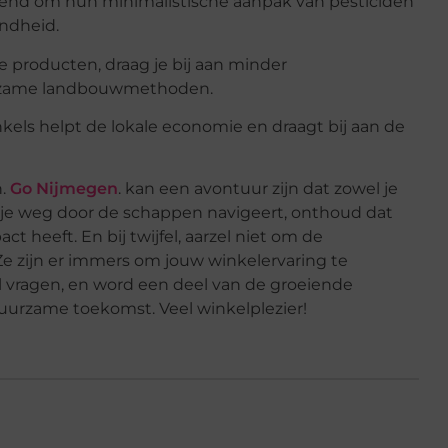
kend om hun minimalistische aanpak van pesticiden
ondheid.
le producten, draag je bij aan minder
urzame landbouwmethoden.
kels helpt de lokale economie en draagt bij aan de
n.
Go Nijmegen
. kan een avontuur zijn dat zowel je
je je weg door de schappen navigeert, onthoud dat
ct heeft. En bij twijfel, aarzel niet om de
e zijn er immers om jouw winkelervaring te
el vragen, en word een deel van de groeiende
uurzame toekomst. Veel winkelplezier!