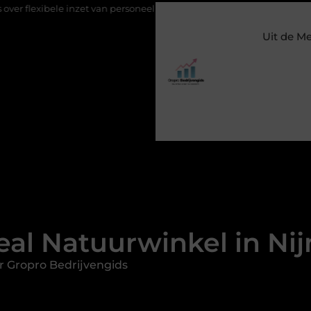
et van personeel
Staalconstructiebedrijf Molenschot: vakmanscha
Uit de M
al Natuurwinkel in Ni
r Gropro Bedrijvengids