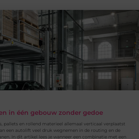
eren in één gebouw zonder gedoe
, pallets en rollend materieel allemaal verticaal verplaatst
an een autolift veel druk wegnemen in de routing en de
nen. In dit artikel lees je wanneer een combinatie met een