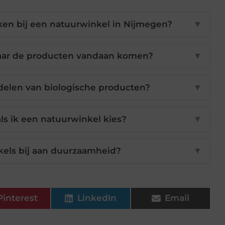
ken bij een natuurwinkel in Nijmegen?
▼
aar de producten vandaan komen?
▼
delen van biologische producten?
▼
ls ik een natuurwinkel kies?
▼
els bij aan duurzaamheid?
▼
Pinterest
LinkedIn
Email