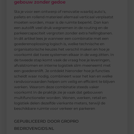
gebouw zonder gedoe
Sta je voor een ontwerp of renovatie waarbij auto’s,
pallets en rollend materieel allemaal verticaal verplaatst
moeten worden, maar is de ruimte beperkt. Dan kan
een autolift veel druk wegnemen in de routing en de
parkeercapaciteit vergroten zonder extra hellingbanen.
In dit artikel lees je wanneer een combinatie met een
goederenoplossing logisch is, welke technische en
organisatorische keuzes het verschil maken en hoe je
voorkomt dat twee systemen elkaar in de weg zitten. In
de tweede stap komt vaak de vraag hoe je leveringen,
afvalstromen en interne logistiek slim meeneemt met
een goederenlift. Je ontdekt hieronder hoe je functies
scheidt waar nodig, combineert waar het kan en welke
randvoorwaarden helpen om veilig en efficiënt te blijven
werken. Waarom deze combinatie steeds vaker
voorkomt In de praktijk zie je vaak dat gebouwen
multifunctioneler worden. Wonen, werken, retail en
logistiek delen dezelfde vierkante meters, terwijl de
beschikbare ruimte voor verkeer en parkeren
GEPUBLICEERD DOOR GROPRO
BEDRIJVENGIDS.NL