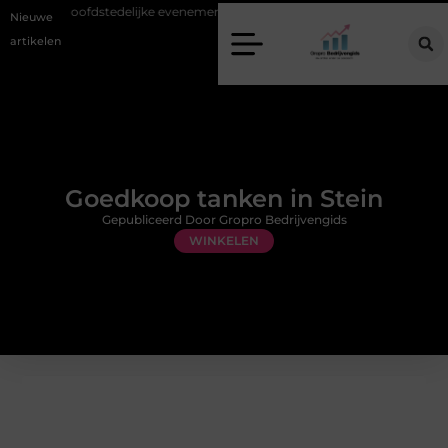
 bij hoofdstedelijke evenementen
Alles over flexibele inzet van persone
Nieuwe
artikelen
Goedkoop tanken in Stein
Gepubliceerd Door Gropro Bedrijvengids
WINKELEN