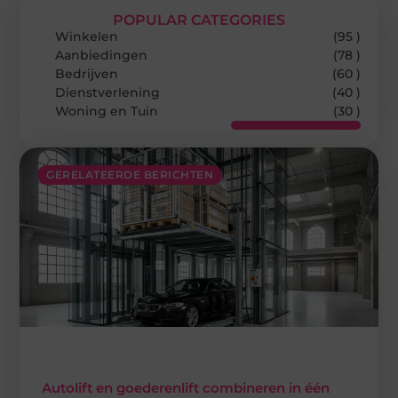
POPULAR CATEGORIES
Winkelen
(95 )
Aanbiedingen
(78 )
Bedrijven
(60 )
Dienstverlening
(40 )
Woning en Tuin
(30 )
GERELATEERDE BERICHTEN
Autolift en goederenlift combineren in één