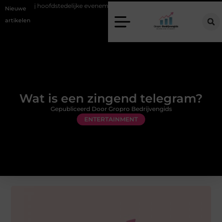
eit bij hoofdstedelijke evenementen
Alles over flexibele inzet van pers
Nieuwe
artikelen
Wat is een zingend telegram?
Gepubliceerd Door Gropro Bedrijvengids
ENTERTAINMENT