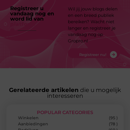
Registreer u
Wil jij jouw blogs delen
vandaag nog en
en een breed publiek
word lid van
ons
bereiken? Wacht niet
platform
langer en registreer je
vandaag nog op
Gropro.nl
Registreer nu!
Gerelateerde artikelen
die u mogelijk
interesseren
POPULAR CATEGORIES
Winkelen
(95 )
Aanbiedingen
(78 )