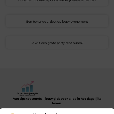
Grip op mobiliteit bij hoofdstedelijke evenementen
Een bekende artiest op jouw evenement
Je wilt een grote party tent huren?
Van tips tot trends – jouw gids voor alles in het dagelijks
leven.
Verken een gevarieerde collectie blogs en artikelen die je